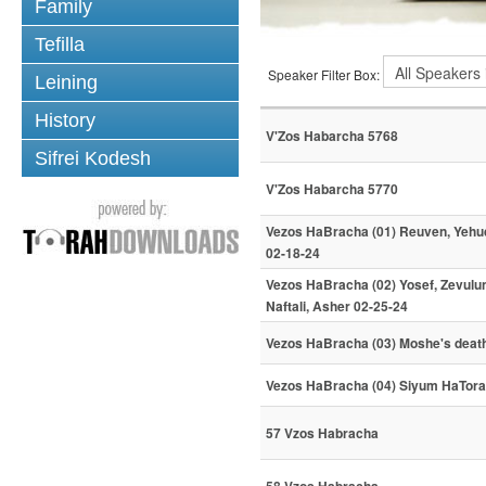
Family
Tefilla
Speaker Filter Box:
Leining
History
V'Zos Habarcha 5768
Sifrei Kodesh
V'Zos Habarcha 5770
Vezos HaBracha (01) Reuven, Yehud
02-18-24
Vezos HaBracha (02) Yosef, Zevulun
Naftali, Asher 02-25-24
Vezos HaBracha (03) Moshe's deat
Vezos HaBracha (04) Siyum HaTora
57 Vzos Habracha