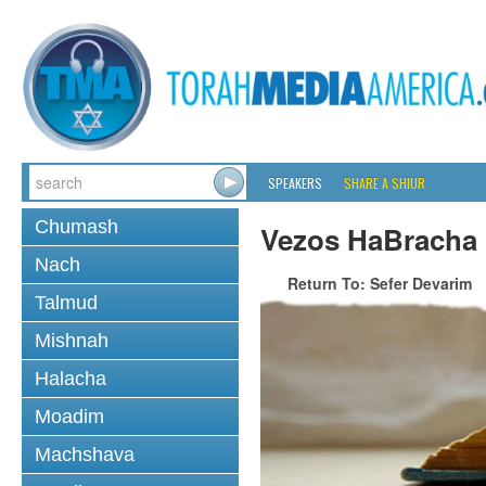
SPEAKERS
SHARE A SHIUR
Chumash
Vezos HaBracha
Nach
Return To: Sefer Devarim
Talmud
Mishnah
Halacha
Moadim
Machshava