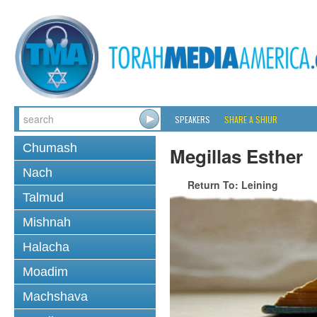
SPEAKERS
SHARE A SHIUR
Chumash
Megillas Esther
Nach
Return To: Leining
Talmud
Mishnah
Halacha
Moadim
Machshava