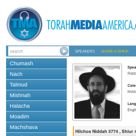
SPEAKERS
SHARE A SHIUR
Chumash
Spea
Rabb
Nach
Talmud
Cate
Nidd
Mishnah
Lang
Halacha
Engl
Moadim
Machshava
Hilchos Niddah 5774 , Shiur 