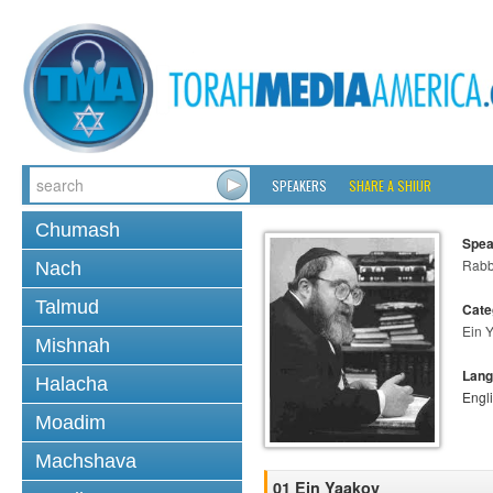
SPEAKERS
SHARE A SHIUR
Chumash
Spea
Rabbi
Nach
Talmud
Cate
Ein 
Mishnah
Lang
Halacha
Engl
Moadim
Machshava
01 Ein Yaakov