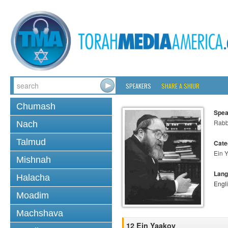
SPEAKERS
SHARE A SHIUR
Chumash
Spea
Rabbi
Nach
Talmud
Cate
Ein 
Mishnah
Lang
Halacha
Engl
Moadim
Machshava
12 Ein Yaakov