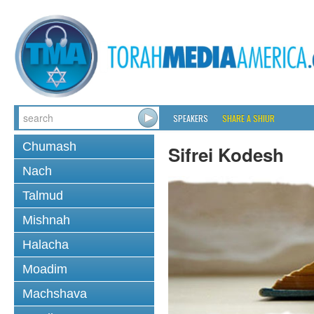
SPEAKERS
SHARE A SHIUR
Chumash
Sifrei Kodesh
Nach
Talmud
Mishnah
Halacha
Moadim
Machshava