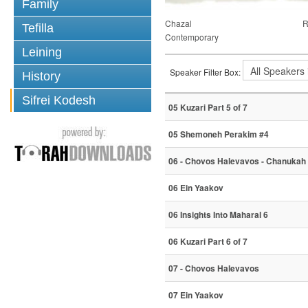
Family
Chazal
R
Tefilla
Contemporary
Leining
Speaker Filter Box:
History
Sifrei Kodesh
05 Kuzari Part 5 of 7
05 Shemoneh Perakim #4
06 - Chovos Halevavos - Chanukah
06 Ein Yaakov
06 Insights Into Maharal 6
06 Kuzari Part 6 of 7
07 - Chovos Halevavos
07 Ein Yaakov