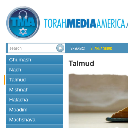
SPEAKERS
SHARE A SHIUR
Chumash
Talmud
Nach
Talmud
Mishnah
Halacha
Moadim
Machshava