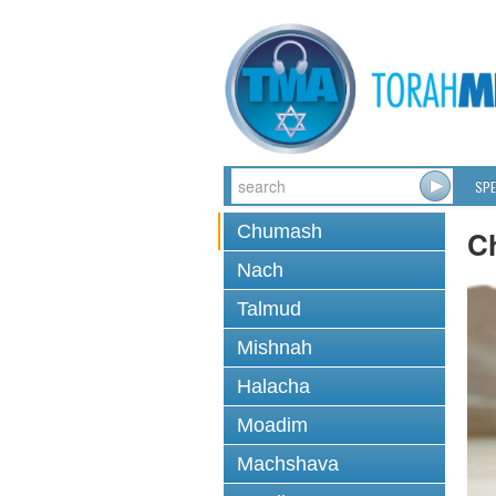
SPE
Chumash
C
Nach
Talmud
Mishnah
Halacha
Moadim
Machshava