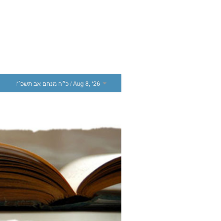
כ״ה מנחם אב תשפ״ו
/ Aug 8, ‘26