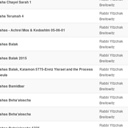
sha Chayei Sarah 1
Breitowitz
Rabbi Yitzchak
sha Terumah 4
Breitowitz
Rabbi Yitzchak
shas - Achrei Mos & Kedoshim 05-06-01
Breitowitz
Rabbi Yitzchak
shas Balak
Breitowitz
Rabbi Yitzchak
shas Balak 2015
Breitowitz
shas Balak, Katamon 5775-Eretz Yisrael and the Process
Rabbi Yitzchak
Geula
Breitowitz
Rabbi Yitzchak
shas Bamidbar
Breitowitz
Rabbi Yitzchak
shas Beha'aloscha
Breitowitz
Rabbi Yitzchak
shas Beha'aloscha
Breitowitz
Rabbi Yitzchak