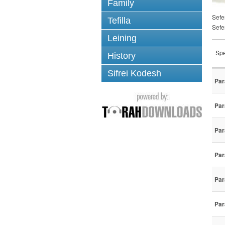
Family
Sefe
Tefilla
Sefe
Leining
Spe
History
Sifrei Kodesh
Par
Par
Par
Par
Par
Par